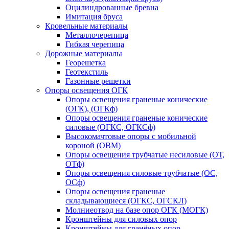
Оцилиндрованные бревна
Имитация бруса
Кровельные материалы
Металлочерепица
Гибкая черепица
Дорожные материалы
Георешетка
Геотекстиль
Газонные решетки
Опоры освещения ОГК
Опоры освещения граненые конические
(ОГК), (ОГКф)
Опоры освещения граненые конические
силовые (ОГКС, ОГКСф)
Высокомачтовые опоры с мобильной
короной (ОВМ)
Опоры освещения трубчатые несиловые (ОТ,
ОТф)
Опоры освещения силовые трубчатые (ОС,
ОСф)
Опоры освещения граненые
складывающиеся (ОГКС, ОГСКЛ)
Молниеотвод на базе опор ОГК (МОГК)
Кронштейны для силовых опор
Кронштейны для гранёных опор