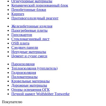
Огнеупорные материалы
Керамический поризованный блок
Пенобетонные блоки
Кирпич
Противогололедный реагент
Железобетонные изделия
Пазогребневые плиты
Гипсокартон
Стекломагниевый лист
OSB плита
Сэндвич панели
Нерудные материалы
Цемент и сухие смеси
Пароизоляция
Теплоизоляция (утеплитель)
Гидроизоляция
Пиломатериалы
Кровельные материалы
Дорожные материалы
Опоры освещения ОГК
Печной шамот Wolfshöher Tonwerke
Покупателю