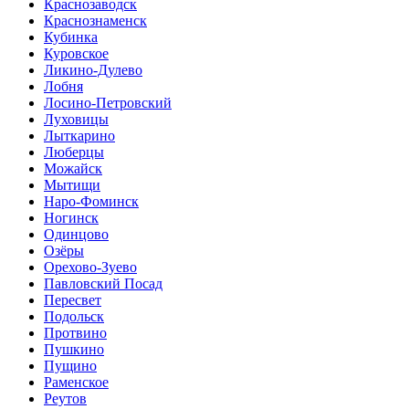
Краснозаводск
Краснознаменск
Кубинка
Куровское
Ликино-Дулево
Лобня
Лосино-Петровский
Луховицы
Лыткарино
Люберцы
Можайск
Мытищи
Наро-Фоминск
Ногинск
Одинцово
Озёры
Орехово-Зуево
Павловский Посад
Пересвет
Подольск
Протвино
Пушкино
Пущино
Раменское
Реутов