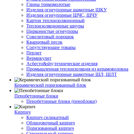
Глины тонкомолотые
Изделия огнеупорные шамотные ШКУ
Изделия огнеупорные ШЧС, ШЧУ
Картон теплоизоляционный
Теплоизоляционные шнуры
Цирконистые огнеупоры
Совелитовый порошок
Кварцевый песок
Сопутствующие товары
Перлит
Вермикулит
Асбесто&shy;технические изделия
Промышленная теплоизоляция из керамоволокна
Изделия огнеупорные шамотные ШЛ, ШЛТ
Керамический поризованный блок
Пенобетонные блоки
Пенобетонные блоки (пеноблоки)
Кирпич
Кирпич силикатный
Облицовочный кирпич
Поризованный кирпич
Строительный кирпич