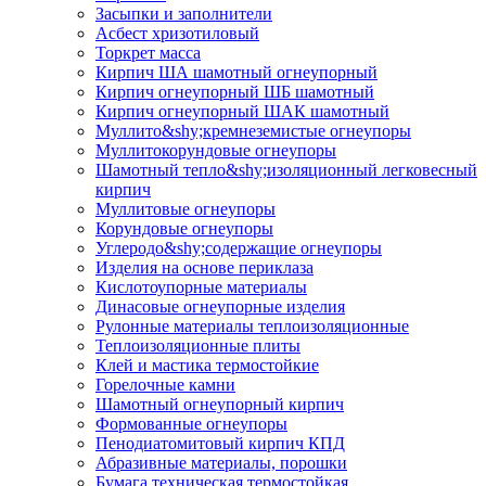
Засыпки и заполнители
Асбест хризотиловый
Торкрет масса
Кирпич ША шамотный огнеупорный
Кирпич огнеупорный ШБ шамотный
Кирпич огнеупорный ШАК шамотный
Муллито&shy;­кремнеземистые огнеупоры
Муллито­корундовые огнеупоры
Шамотный тепло&shy;изоляционный легковесный
кирпич
Муллитовые огнеупоры
Корундовые огнеупоры
Углеродо&shy;содержащие огнеупоры
Изделия на основе периклаза
Кислотоупорные материалы
Динасовые огнеупорные изделия
Рулонные материалы теплоизоляционные
Тепло­изоляционные плиты
Клей и мастика термостойкие
Горелочные камни
Шамотный огнеупорный кирпич
Формованные огнеупоры
Пенодиатомитовый кирпич КПД
Абразивные материалы, порошки
Бумага техническая термостойкая