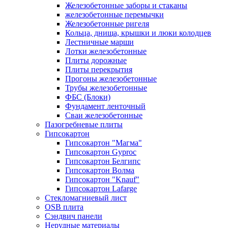
Железобетонные заборы и стаканы
железобетонные перемычки
Железобетонные ригеля
Кольца, днища, крышки и люки колодцев
Лестничные марши
Лотки железобетонные
Плиты дорожные
Плиты перекрытия
Прогоны железобетонные
Трубы железобетонные
ФБС (Блоки)
Фундамент ленточный
Сваи железобетонные
Пазогребневые плиты
Гипсокартон
Гипсокартон "Магма"
Гипсокартон Gyproc
Гипсокартон Белгипс
Гипсокартон Волма
Гипсокартон "Knauf"
Гипсокартон Lafarge
Стекломагниевый лист
OSB плита
Сэндвич панели
Нерудные материалы