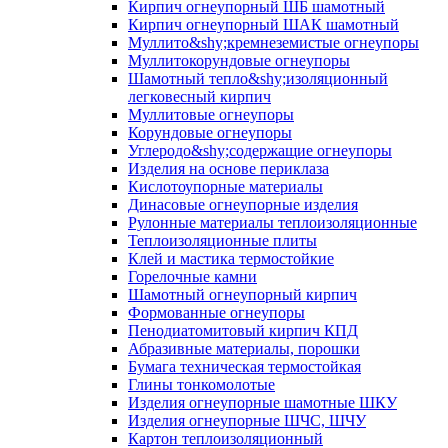
Кирпич огнеупорный ШБ шамотный
Кирпич огнеупорный ШАК шамотный
Муллито&shy;­кремнеземистые огнеупоры
Муллито­корундовые огнеупоры
Шамотный тепло&shy;изоляционный
легковесный кирпич
Муллитовые огнеупоры
Корундовые огнеупоры
Углеродо&shy;содержащие огнеупоры
Изделия на основе периклаза
Кислотоупорные материалы
Динасовые огнеупорные изделия
Рулонные материалы теплоизоляционные
Тепло­изоляционные плиты
Клей и мастика термостойкие
Горелочные камни
Шамотный огнеупорный кирпич
Формованные огнеупоры
Пенодиатомитовый кирпич КПД
Абразивные материалы, порошки
Бумага техническая термостойкая
Глины тонкомолотые
Изделия огнеупорные шамотные ШКУ
Изделия огнеупорные ШЧС, ШЧУ
Картон теплоизоляционный