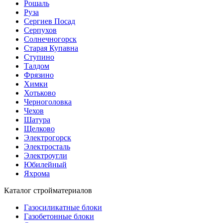
Рошаль
Руза
Сергиев Посад
Серпухов
Солнечногорск
Старая Купавна
Ступино
Талдом
Фрязино
Химки
Хотьково
Черноголовка
Чехов
Шатура
Щелково
Электрогорск
Электросталь
Электроугли
Юбилейный
Яхрома
Каталог стройматериалов
Газосиликатные блоки
Газобетонные блоки