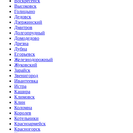
Воскресенск
Высоковск
Голицыно
Дедовск
Дзержинский
Дмитров
Долгопрудный
Домодедово
Дрезна
Дубна
Егорьевск
Железнодорожный
Жуковский
Зарайск
Звенигород
Ивантеевка
Истра
Кашира
Климовск
Клин
Коломна
Королев
Котельники
Красноармейск
Красногорск