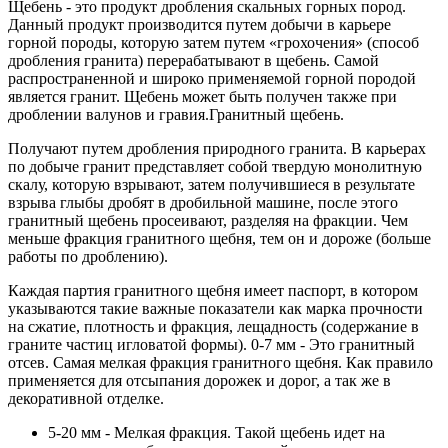
Щебень - это продукт дробления скальных горных пород.
Данный продукт производится путем добычи в карьере
горной породы, которую затем путем «грохочения» (способ
дробления гранита) перерабатывают в щебень. Самой
распространенной и широко применяемой горной породой
является гранит. Щебень может быть получен также при
дроблении валунов и гравия.Гранитный щебень.
Получают путем дробления природного гранита. В карьерах
по добыче гранит представляет собой твердую монолитную
скалу, которую взрывают, затем получившиеся в результате
взрыва глыбы дробят в дробильной машине, после этого
гранитный щебень просеивают, разделяя на фракции. Чем
меньше фракция гранитного щебня, тем он и дороже (больше
работы по дроблению).
Каждая партия гранитного щебня имеет паспорт, в котором
указываются такие важные показатели как марка прочности
на сжатие, плотность и фракция, лещадность (содержание в
граните частиц игловатой формы). 0-7 мм - Это гранитный
отсев. Самая мелкая фракция гранитного щебня. Как правило
применяется для отсыпания дорожек и дорог, а так же в
декоративной отделке.
5-20 мм - Мелкая фракция. Такой щебень идет на