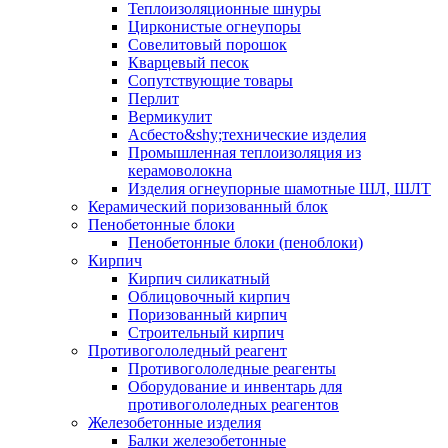
Теплоизоляционные шнуры
Цирконистые огнеупоры
Совелитовый порошок
Кварцевый песок
Сопутствующие товары
Перлит
Вермикулит
Асбесто&shy;технические изделия
Промышленная теплоизоляция из
керамоволокна
Изделия огнеупорные шамотные ШЛ, ШЛТ
Керамический поризованный блок
Пенобетонные блоки
Пенобетонные блоки (пеноблоки)
Кирпич
Кирпич силикатный
Облицовочный кирпич
Поризованный кирпич
Строительный кирпич
Противогололедный реагент
Противогололедные реагенты
Оборудование и инвентарь для
противогололедных реагентов
Железобетонные изделия
Балки железобетонные