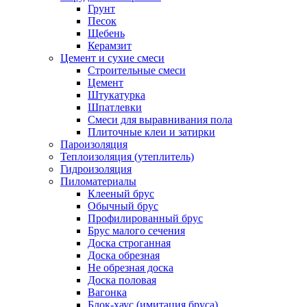
Грунт
Песок
Щебень
Керамзит
Цемент и сухие смеси
Строительные смеси
Цемент
Штукатурка
Шпатлевки
Смеси для выравнивания пола
Плиточные клеи и затирки
Пароизоляция
Теплоизоляция (утеплитель)
Гидроизоляция
Пиломатериалы
Клееный брус
Обычный брус
Профилированный брус
Брус малого сечения
Доска строганная
Доска обрезная
Не обрезная доска
Доска половая
Вагонка
Блок-хаус (имитация бруса)