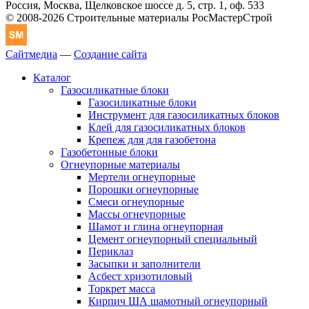
Россия, Москва, Щелковское шоссе д. 5, стр. 1, оф. 533
© 2008-2026 Строительные материалы РосМастерСтрой
Сайтмедиа
—
Создание сайта
Каталог
Газосиликатные блоки
Газосиликатные блоки
Инструмент для газосиликатных блоков
Клей для газосиликатных блоков
Крепеж для для газобетона
Газобетонные блоки
Огнеупорные материалы
Мертели огнеупорные
Порошки огнеупорные
Смеси огнеупорные
Массы огнеупорные
Шамот и глина огнеупорная
Цемент огнеупорный специальный
Периклаз
Засыпки и заполнители
Асбест хризотиловый
Торкрет масса
Кирпич ША шамотный огнеупорный