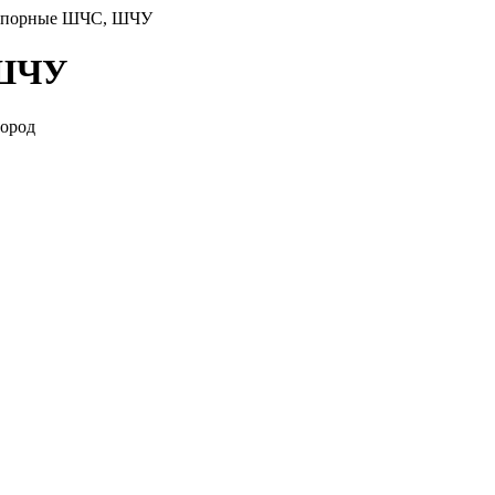
еупорные ШЧС, ШЧУ
 ШЧУ
город