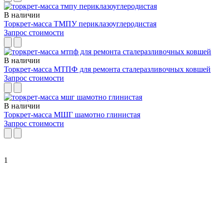
В наличии
Торкрет-масса ТМПУ периклазоуглеродистая
Запрос стоимости
В наличии
Торкрет-масса МТПФ для ремонта сталеразливочных ковшей
Запрос стоимости
В наличии
Торкрет-масса МШГ шамотно глинистая
Запрос стоимости
1