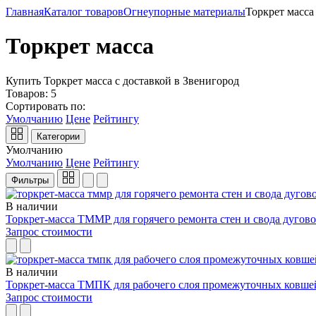
Главная
Каталог товаров
Огнеупорные материалы
Торкрет масса
Торкрет масса
Купить Торкрет масса с доставкой в Звенигород
Товаров:
5
Сортировать по:
Умолчанию
Цене
Рейтингу
Категории
Умолчанию
Умолчанию
Цене
Рейтингу
Фильтры
В наличии
Торкрет-масса ТММР для горячего ремонта стен и свода дугов
Запрос стоимости
В наличии
Торкрет-масса ТМПК для рабочего слоя промежуточных ковше
Запрос стоимости