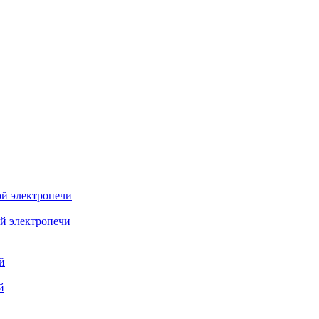
ой электропечи
й