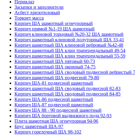
Периклаз
Засыпки и заполнители
Асбест хризотиловый
Торкрет масса
Кирпич ША шамотный огнеупорный
Кирпич прямой №1-19 ША шамотный
Кирпич клиновой торцовый №20-32 ША шамотный
Кирпич шамотный клиновой полуторный ША 33-41
Кирпич шамотный ША клиновой ребровый №42-48
Кирпич шамотный ША клин трапецеидальный 49-54
Кирпич шамотный ША клин трапецеидальный 55-59
Кирпич шамотный ША пятовый 60-73
Кирпич шамотный ША оконный 74-75
Кирпич шамотный ША сводовый подвесной ребристый 7
Кирпич шамотный ША подвесной 79-80
Кирпич ША-81 подвесной шамотный
Кирпич шамотный ША сводовый подвесной 82-83
Кирпич шамотный ША сводовый подвесной 84-85
Кирпич ША-86 подвесной шамотный
Кирпич ША-87 подвесной шамотный
Кирпич ША 88 - 90 подвесной шамотный
Кирпич ША бортовой выдвижного пода 92-93
Плита шамотная ША огнеупорная 94-96
Брус шамотный ША-97
Кирпич горелочный ША 98-102