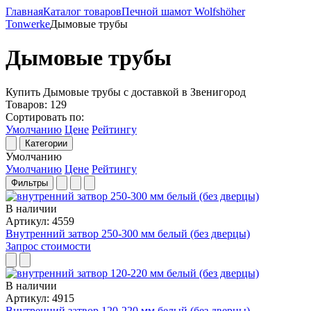
Главная
Каталог товаров
Печной шамот Wolfshöher
Tonwerke
Дымовые трубы
Дымовые трубы
Купить Дымовые трубы с доставкой в Звенигород
Товаров:
129
Сортировать по:
Умолчанию
Цене
Рейтингу
Категории
Умолчанию
Умолчанию
Цене
Рейтингу
Фильтры
В наличии
Артикул: 4559
Внутренний затвор 250-300 мм белый (без дверцы)
Запрос стоимости
В наличии
Артикул: 4915
Внутренний затвор 120-220 мм белый (без дверцы)