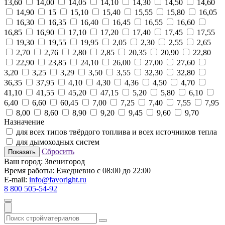
13,60
14,00
14,05
14,10
14,30
14,50
14,60
14,90
15
15,10
15,40
15,55
15,80
16,05
16,30
16,35
16,40
16,45
16,55
16,60
16,85
16,90
17,10
17,20
17,40
17,45
17,55
19,30
19,55
19,95
2,05
2,30
2,55
2,65
2,70
2,76
2,80
2,85
20,35
20,90
22,80
22,90
23,85
24,10
26,00
27,00
27,60
3,20
3,25
3,29
3,50
3,55
32,30
32,80
36,35
37,95
4,10
4,30
4,36
4,50
4,70
41,10
41,55
45,20
47,15
5,20
5,80
6,10
6,40
6,60
60,45
7,00
7,25
7,40
7,55
7,95
8,00
8,60
8,90
9,20
9,45
9,60
9,70
Назначение
для всех типов твёрдого топлива и всех источников тепла
для дымоходных систем
Сбросить
Показать
Ваш город:
Звенигород
Время работы:
Ежедневно с 08:00 до 22:00
E-mail:
info@favoright.ru
8 800 505-54-92