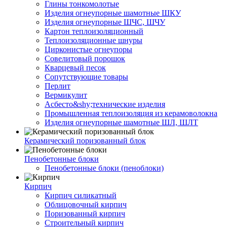
Глины тонкомолотые
Изделия огнеупорные шамотные ШКУ
Изделия огнеупорные ШЧС, ШЧУ
Картон теплоизоляционный
Теплоизоляционные шнуры
Цирконистые огнеупоры
Совелитовый порошок
Кварцевый песок
Сопутствующие товары
Перлит
Вермикулит
Асбесто&shy;технические изделия
Промышленная теплоизоляция из керамоволокна
Изделия огнеупорные шамотные ШЛ, ШЛТ
Керамический поризованный блок
Пенобетонные блоки
Пенобетонные блоки (пеноблоки)
Кирпич
Кирпич силикатный
Облицовочный кирпич
Поризованный кирпич
Строительный кирпич