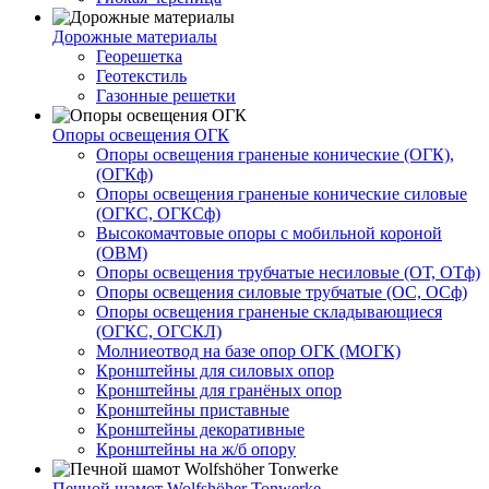
Дорожные материалы
Георешетка
Геотекстиль
Газонные решетки
Опоры освещения ОГК
Опоры освещения граненые конические (ОГК),
(ОГКф)
Опоры освещения граненые конические силовые
(ОГКС, ОГКСф)
Высокомачтовые опоры с мобильной короной
(ОВМ)
Опоры освещения трубчатые несиловые (ОТ, ОТф)
Опоры освещения силовые трубчатые (ОС, ОСф)
Опоры освещения граненые складывающиеся
(ОГКС, ОГСКЛ)
Молниеотвод на базе опор ОГК (МОГК)
Кронштейны для силовых опор
Кронштейны для гранёных опор
Кронштейны приставные
Кронштейны декоративные
Кронштейны на ж/б опору
Печной шамот Wolfshöher Tonwerke