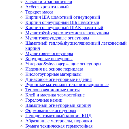
Засыпки и заполнители
Асбест хризотиловый
Торкрет масса
Кирпич ША шамотный огнеупорный
Кирпич огнеупорный ШБ шамотный
Кирпич огнеупорный ШАК шамотный
Муллито&shy;­кремнеземистые огнеупоры
Муллито­корундовые огнеупоры
Шамотный тепло&shy;изоляционный легковесный
кирпич
Муллитовые огнеупоры
Корундовые огнеупоры
Углеродо&shy;содержащие огнеупоры
Изделия на основе периклаза
Кислотоупорные материалы
Динасовые огнеупорные изделия
Рулонные материалы теплоизоляционные
Тепло­изоляционные плиты
Клей и мастика термостойкие
Горелочные камни
Шамотный огнеупорный кирпич
Формованные огнеупоры
Пенодиатомитовый кирпич КПД
Абразивные материалы, порошки
Бумага техническая термостойкая