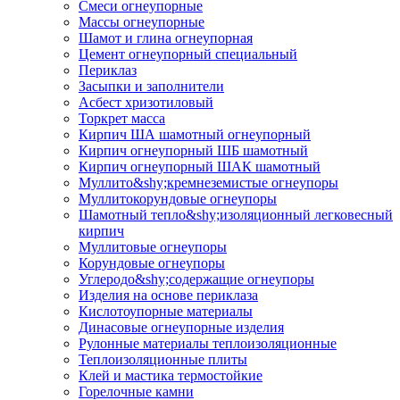
Смеси огнеупорные
Массы огнеупорные
Шамот и глина огнеупорная
Цемент огнеупорный специальный
Периклаз
Засыпки и заполнители
Асбест хризотиловый
Торкрет масса
Кирпич ША шамотный огнеупорный
Кирпич огнеупорный ШБ шамотный
Кирпич огнеупорный ШАК шамотный
Муллито&shy;­кремнеземистые огнеупоры
Муллито­корундовые огнеупоры
Шамотный тепло&shy;изоляционный легковесный
кирпич
Муллитовые огнеупоры
Корундовые огнеупоры
Углеродо&shy;содержащие огнеупоры
Изделия на основе периклаза
Кислотоупорные материалы
Динасовые огнеупорные изделия
Рулонные материалы теплоизоляционные
Тепло­изоляционные плиты
Клей и мастика термостойкие
Горелочные камни