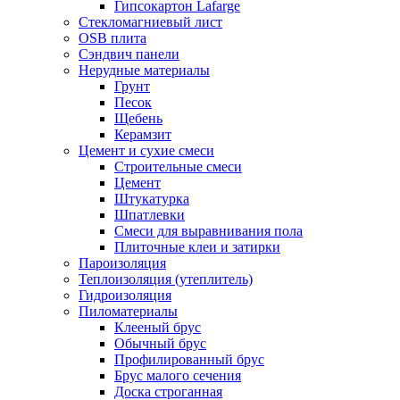
Гипсокартон Lafarge
Стекломагниевый лист
OSB плита
Сэндвич панели
Нерудные материалы
Грунт
Песок
Щебень
Керамзит
Цемент и сухие смеси
Строительные смеси
Цемент
Штукатурка
Шпатлевки
Смеси для выравнивания пола
Плиточные клеи и затирки
Пароизоляция
Теплоизоляция (утеплитель)
Гидроизоляция
Пиломатериалы
Клееный брус
Обычный брус
Профилированный брус
Брус малого сечения
Доска строганная