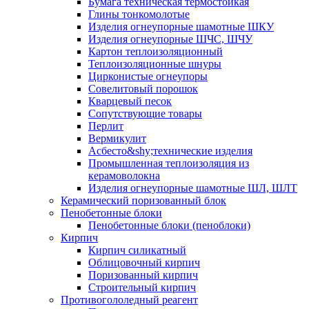
Бумага техническая термостойкая
Глины тонкомолотые
Изделия огнеупорные шамотные ШКУ
Изделия огнеупорные ШЧС, ШЧУ
Картон теплоизоляционный
Теплоизоляционные шнуры
Цирконистые огнеупоры
Совелитовый порошок
Кварцевый песок
Сопутствующие товары
Перлит
Вермикулит
Асбесто&shy;технические изделия
Промышленная теплоизоляция из
керамоволокна
Изделия огнеупорные шамотные ШЛ, ШЛТ
Керамический поризованный блок
Пенобетонные блоки
Пенобетонные блоки (пеноблоки)
Кирпич
Кирпич силикатный
Облицовочный кирпич
Поризованный кирпич
Строительный кирпич
Противогололедный реагент