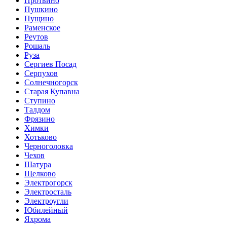
Протвино
Пушкино
Пущино
Раменское
Реутов
Рошаль
Руза
Сергиев Посад
Серпухов
Солнечногорск
Старая Купавна
Ступино
Талдом
Фрязино
Химки
Хотьково
Черноголовка
Чехов
Шатура
Щелково
Электрогорск
Электросталь
Электроугли
Юбилейный
Яхрома