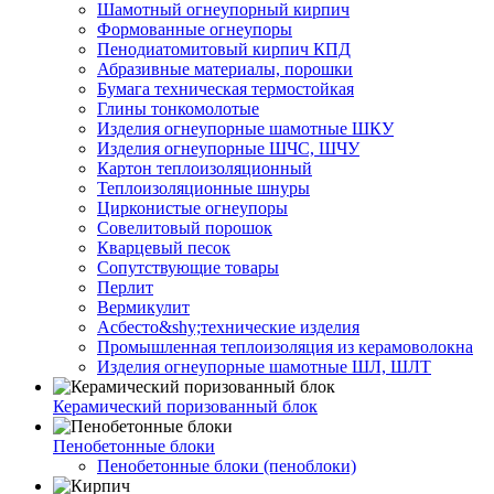
Шамотный огнеупорный кирпич
Формованные огнеупоры
Пенодиатомитовый кирпич КПД
Абразивные материалы, порошки
Бумага техническая термостойкая
Глины тонкомолотые
Изделия огнеупорные шамотные ШКУ
Изделия огнеупорные ШЧС, ШЧУ
Картон теплоизоляционный
Теплоизоляционные шнуры
Цирконистые огнеупоры
Совелитовый порошок
Кварцевый песок
Сопутствующие товары
Перлит
Вермикулит
Асбесто&shy;технические изделия
Промышленная теплоизоляция из керамоволокна
Изделия огнеупорные шамотные ШЛ, ШЛТ
Керамический поризованный блок
Пенобетонные блоки
Пенобетонные блоки (пеноблоки)