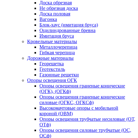
Доска обрезная
Не обрезная доска
Доска половая
Вагонка
Блок-хаус (имитация бруса)
Оцилиндрованные бревна
Имитация бруса
Кровельные материалы
Металлочерепица
Гибкая черепица
Дорожные материалы
Георешетка
Геотекстиль
Газонные решетки
Опоры освещения ОГК
Опоры освещения граненые конические
(ОГК), (ОГКф)
Опоры освещения граненые конические
силовые (ОГКС, ОГКСф)
Высокомачтовые опоры с мобильной
короной (ОВМ)
Опоры освещения трубчатые несиловые (ОТ,
ОТф)
Опоры освещения силовые трубчатые (ОС,
ОСф)