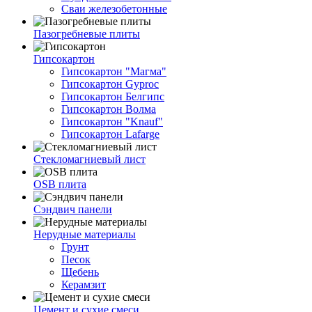
Сваи железобетонные
Пазогребневые плиты
Гипсокартон
Гипсокартон "Магма"
Гипсокартон Gyproc
Гипсокартон Белгипс
Гипсокартон Волма
Гипсокартон "Knauf"
Гипсокартон Lafarge
Стекломагниевый лист
OSB плита
Сэндвич панели
Нерудные материалы
Грунт
Песок
Щебень
Керамзит
Цемент и сухие смеси