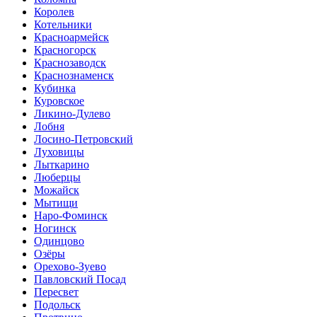
Королев
Котельники
Красноармейск
Красногорск
Краснозаводск
Краснознаменск
Кубинка
Куровское
Ликино-Дулево
Лобня
Лосино-Петровский
Луховицы
Лыткарино
Люберцы
Можайск
Мытищи
Наро-Фоминск
Ногинск
Одинцово
Озёры
Орехово-Зуево
Павловский Посад
Пересвет
Подольск