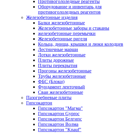
Противогололедные реагенты
Оборудование и инвентарь для
противогололедных реагентов
Железобетонные изделия
Балки железобетонные
Железобетонные заборы и стаканы
железобетонные перемычки
Железобетонные ригеля
Кольца, днища, крышки и люки колодцев
Лестничные марши
Лотки железобетонные
Плиты дорожные
Плиты перекрытия
Прогоны железобетонные
Трубы железобетонные
ФБС (Блоки)
Фундамент ленточный
Сваи железобетонные
Пазогребневые плиты
Гипсокартон
Гипсокартон "Магма"
Гипсокартон Gyproc
Гипсокартон Белгипс
Гипсокартон Волма
Гипсокартон "Knauf"