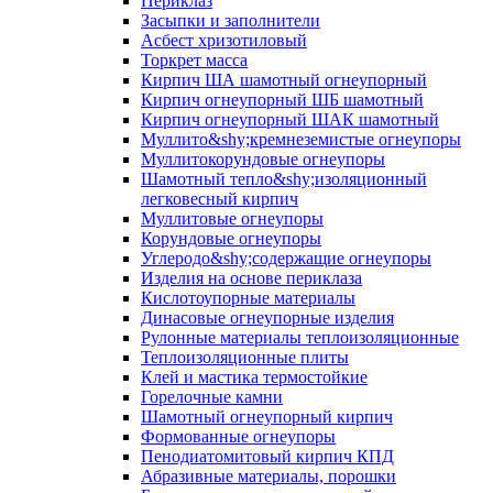
Периклаз
Засыпки и заполнители
Асбест хризотиловый
Торкрет масса
Кирпич ША шамотный огнеупорный
Кирпич огнеупорный ШБ шамотный
Кирпич огнеупорный ШАК шамотный
Муллито&shy;­кремнеземистые огнеупоры
Муллито­корундовые огнеупоры
Шамотный тепло&shy;изоляционный
легковесный кирпич
Муллитовые огнеупоры
Корундовые огнеупоры
Углеродо&shy;содержащие огнеупоры
Изделия на основе периклаза
Кислотоупорные материалы
Динасовые огнеупорные изделия
Рулонные материалы теплоизоляционные
Тепло­изоляционные плиты
Клей и мастика термостойкие
Горелочные камни
Шамотный огнеупорный кирпич
Формованные огнеупоры
Пенодиатомитовый кирпич КПД
Абразивные материалы, порошки