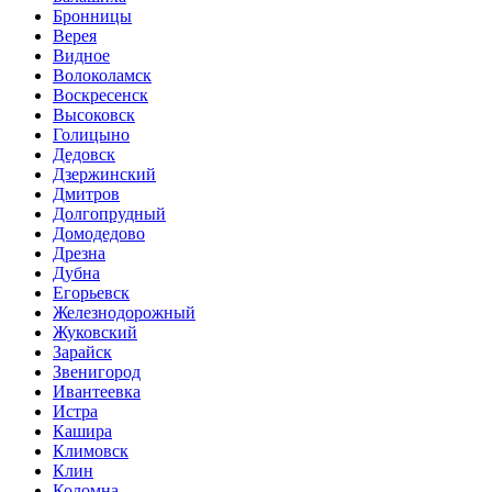
Бронницы
Верея
Видное
Волоколамск
Воскресенск
Высоковск
Голицыно
Дедовск
Дзержинский
Дмитров
Долгопрудный
Домодедово
Дрезна
Дубна
Егорьевск
Железнодорожный
Жуковский
Зарайск
Звенигород
Ивантеевка
Истра
Кашира
Климовск
Клин
Коломна