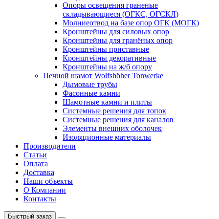
Опоры освещения граненые
складывающиеся (ОГКС, ОГСКЛ)
Молниеотвод на базе опор ОГК (МОГК)
Кронштейны для силовых опор
Кронштейны для гранёных опор
Кронштейны приставные
Кронштейны декоративные
Кронштейны на ж/б опору
Печной шамот Wolfshöher Tonwerke
Дымовые трубы
Фасонные камни
Шамотные камни и плиты
Системные решения для топок
Системные решения для каналов
Элементы внешних оболочек
Изоляционные материалы
Производители
Статьи
Оплата
Доставка
Наши объекты
О Компании
Контакты
Быстрый заказ