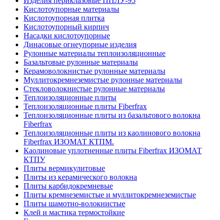
Изделия периклазовые ППЛУ-95
Кислотоупорные материалы
Кислотоупорная плитка
Кислотоупорный кирпич
Насадки кислотоупорные
Динасовые огнеупорные изделия
Рулонные материалы теплоизоляционные
Базальтовые рулонные материалы
Керамоволокнистые рулонные материалы
Муллитокремнеземистые рулонные материалы
Стекловолокнистые рулонные материалы
Тепло­изоляционные плиты
Теплоизоляционные плиты Fiberfrax
Теплоизоляционные плиты из базальтового волокна
Fiberfrax
Теплоизоляционные плиты из каолинового волокна
Fiberfrax ИЗОМАТ КТПМ.
Каолиновые уплотненные плиты Fiberfrax ИЗОМАТ
КТПУ
Плиты вермикулитовые
Плиты из керамического волокна
Плиты карбидокремневые
Плиты кремнеземистые и муллитокремнеземистые
Плиты шамотно-волокнистые
Клей и мастика термостойкие