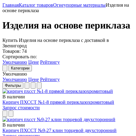
Главная
Каталог товаров
Огнеупорные материалы
Изделия на
основе периклаза
Изделия на основе периклаза
Купить Изделия на основе периклаза с доставкой в
Звенигород
Товаров:
74
Сортировать по:
Умолчанию
Цене
Рейтингу
Категории
Умолчанию
Умолчанию
Цене
Рейтингу
Фильтры
В наличии
Кирпич ПХССТ №1-8 прямой периклазохромитовый
Запрос стоимости
В наличии
Кирпич ПХССТ №9-27 клин торцевой двухсторонний
Запрос стоимости