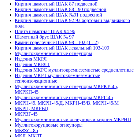
Кирпич шамотный ШАК 87 подвесной
Кирпич шамотный ШАК 88 - 90 подвесной
Кирпич шамотный ШАК №91 подвесной
Кирпич шамотный ШАК 92-93 бортовый выдвижного
пода
Плита шамотная ШАК 94-96
Шамотный брус ШАК № 97
Камни горелочные ШАК 98 - 102 (1 - 2)
Кирпич шамотный ШАК лекальный 103-109
Муллито­­кремнеземистые огнеупоры
Изделия МКРЛ
Изделия МКРЛТ
Изделия МКРС муллитокремнеземистые среднеплотные
Изделия МКРТ муллитокремнеземистые
теплоизоляционные
Муллитокремнеземистые огнеупоры МКРКУ-45,
МКРКП-45
Муллитокремнеземистые огнеупоры МКРГ-45
МКРН-45, МКРН-45/Д, МКРН-45/В, МКРН-45/М
МКРЦ, МКРВЦ
МКРВГ-45
Муллитокремнеземистый огнеупорый кирпич МКРНП
Муллито­корундовые огнеупоры
МКФУ - 85
МКЛ, МКЛТ