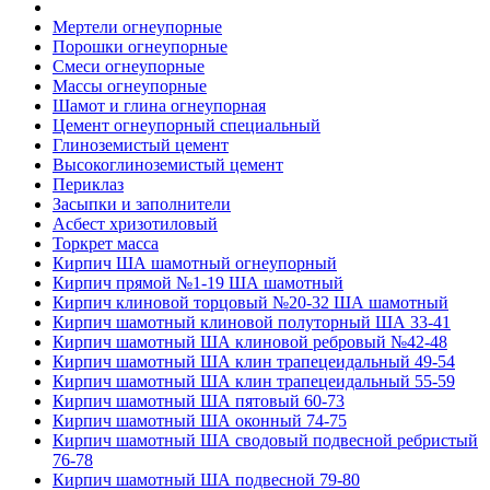
Мертели огнеупорные
Порошки огнеупорные
Смеси огнеупорные
Массы огнеупорные
Шамот и глина огнеупорная
Цемент огнеупорный специальный
Глиноземистый цемент
Высокоглиноземистый цемент
Периклаз
Засыпки и заполнители
Асбест хризотиловый
Торкрет масса
Кирпич ША шамотный огнеупорный
Кирпич прямой №1-19 ША шамотный
Кирпич клиновой торцовый №20-32 ША шамотный
Кирпич шамотный клиновой полуторный ША 33-41
Кирпич шамотный ША клиновой ребровый №42-48
Кирпич шамотный ША клин трапецеидальный 49-54
Кирпич шамотный ША клин трапецеидальный 55-59
Кирпич шамотный ША пятовый 60-73
Кирпич шамотный ША оконный 74-75
Кирпич шамотный ША сводовый подвесной ребристый
76-78
Кирпич шамотный ША подвесной 79-80