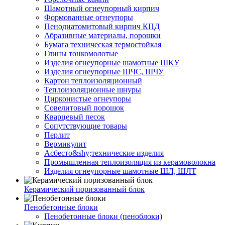
Шамотный огнеупорный кирпич
Формованные огнеупоры
Пенодиатомитовый кирпич КПД
Абразивные материалы, порошки
Бумага техническая термостойкая
Глины тонкомолотые
Изделия огнеупорные шамотные ШКУ
Изделия огнеупорные ШЧС, ШЧУ
Картон теплоизоляционный
Теплоизоляционные шнуры
Цирконистые огнеупоры
Совелитовый порошок
Кварцевый песок
Сопутствующие товары
Перлит
Вермикулит
Асбесто&shy;технические изделия
Промышленная теплоизоляция из керамоволокна
Изделия огнеупорные шамотные ШЛ, ШЛТ
Керамический поризованный блок
Пенобетонные блоки
Пенобетонные блоки (пеноблоки)