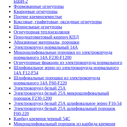
БШИ-2
Формованные огнеупоры
Кварцевые огнеупоры
Прочие кремниземистые
Коксовые, графитовые, оксидные огнеупоры
Шпинельные огнеупоры
Огнеупорная теплоизоляция
Пенодиатомитовый кирпич КПД
Абразивные материалы, порошки
Электрокорунд нормальный 14А
Микрошлифовальные порошки из электрокорунда
нормального 14А F230-F1200
Огнеупорные фракции из электрокорунда нормального
Шлифовальное зерно из электрокорунда нормального
14А F12-F54
Шлифовальные порошки из электрокорунда
нормального 14А F60-F220
Электрокорунд белый 25А
Электрокорунд белый 25А микрошлифовальный
порошок F230-1200
Электрокорунд белый 25А шлифовальное зерно F16-54
Электрокорунд белый 25А шлифовальный порошок
F60-220
Карбид кремния черный 54С
Микрошлифовальный порошок из карбида кремния