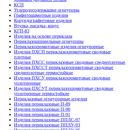
КСП
Углеродо­содержащие огнеупоры
Графитошамотные изделия
Корундографитовые изделия
Втулка, насадка, конус
КГП-83
Изделия на основе периклаза
Периклазошпинельные огнеупоры
Периклазохромитовые изделия огнеупорные
Изделия ПХСП периклазохромитовые сводовые
плотные
Изделия ПХСС периклазовые сводовые среднеплотные
Изделия ПХССТ периклазохромитовые сводовые
среднеплотные термостойкие
Изделия ПХСУ периклазохромитовые сводовые
уплотненные
Изделия ПХСУТ периклазохромитовые сводовые
уплотненные термостойкие
Периклазовые огнеупорные изделия
Изделия периклазовые П-89
Изделия периклазовые П-90
Изделия периклазовые П-91
Изделия периклазовые ППЛС-97
Изделия периклазовые ППЛУ-93