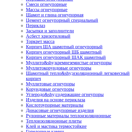
Смеси огнеупорные
Массы огнеупорные
Шамот и глина огнеупорная
Цемент огнеупорный специальный
Периклаз
Засыпки и заполнители
Асбест хризотиловый
Торкрет масса
Кирпич ША шамотный огнеупорный
Кирпич огнеупорный ШБ шамотный
Кирпич огнеупорный ШАК шамотный
Муллито&shy;­кремнеземистые огнеупоры
Муллито­корундовые огнеупоры
Шамотный тепло&shy;изоляционный легковесный
кирпич
Муллитовые огнеупоры
Корундовые огнеупоры
Углеродо&shy;содержащие огнеупоры
Изделия на основе периклаза
Кислотоупорные материалы
Динасовые огнеупорные изделия
Рулонные материалы теплоизоляционные
Тепло­изоляционные плиты
Клей и мастика термостойкие
Горелочные камни