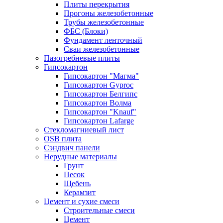
Плиты перекрытия
Прогоны железобетонные
Трубы железобетонные
ФБС (Блоки)
Фундамент ленточный
Сваи железобетонные
Пазогребневые плиты
Гипсокартон
Гипсокартон "Магма"
Гипсокартон Gyproc
Гипсокартон Белгипс
Гипсокартон Волма
Гипсокартон "Knauf"
Гипсокартон Lafarge
Стекломагниевый лист
OSB плита
Сэндвич панели
Нерудные материалы
Грунт
Песок
Щебень
Керамзит
Цемент и сухие смеси
Строительные смеси
Цемент