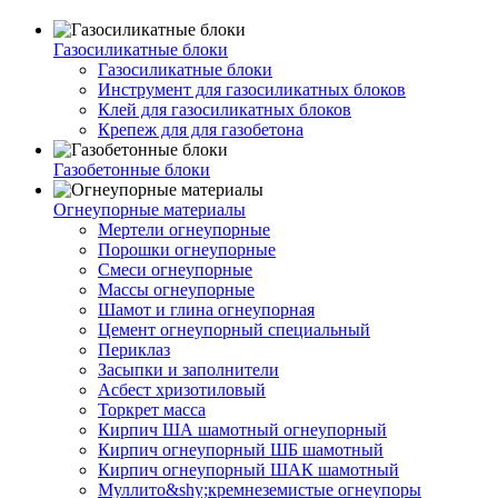
Газосиликатные блоки
Газосиликатные блоки
Инструмент для газосиликатных блоков
Клей для газосиликатных блоков
Крепеж для для газобетона
Газобетонные блоки
Огнеупорные материалы
Мертели огнеупорные
Порошки огнеупорные
Смеси огнеупорные
Массы огнеупорные
Шамот и глина огнеупорная
Цемент огнеупорный специальный
Периклаз
Засыпки и заполнители
Асбест хризотиловый
Торкрет масса
Кирпич ША шамотный огнеупорный
Кирпич огнеупорный ШБ шамотный
Кирпич огнеупорный ШАК шамотный
Муллито&shy;­кремнеземистые огнеупоры