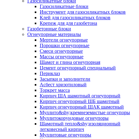
Газосиликатные блоки
Газосиликатные блоки
Инструмент для газосиликатных блоков
Клей для газосиликатных блоков
Крепеж для для газобетона
Газобетонные блоки
Огнеупорные материалы
Мертели огнеупорные
Порошки огнеупорные
Смеси огнеупорные
Массы огнеупорные
Шамот и глина огнеупорная
Цемент огнеупорный специальный
Периклаз
Засыпки и заполнители
Асбест хризотиловый
Торкрет масса
Кирпич ША шамотный огнеупорный
Кирпич огнеупорный ШБ шамотный
Кирпич огнеупорный ШАК шамотный
Муллито&shy;­кремнеземистые огнеупоры
Муллито­корундовые огнеупоры
Шамотный тепло&shy;изоляционный
легковесный кирпич
Муллитовые огнеупоры