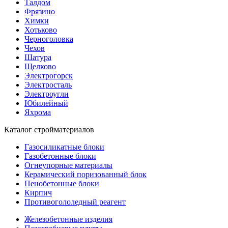
Талдом
Фрязино
Химки
Хотьково
Черноголовка
Чехов
Шатура
Щелково
Электрогорск
Электросталь
Электроугли
Юбилейный
Яхрома
Каталог стройматериалов
Газосиликатные блоки
Газобетонные блоки
Огнеупорные материалы
Керамический поризованный блок
Пенобетонные блоки
Кирпич
Противогололедный реагент
Железобетонные изделия