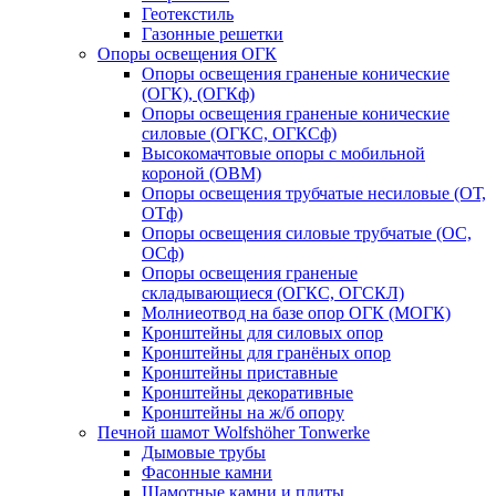
Геотекстиль
Газонные решетки
Опоры освещения ОГК
Опоры освещения граненые конические
(ОГК), (ОГКф)
Опоры освещения граненые конические
силовые (ОГКС, ОГКСф)
Высокомачтовые опоры с мобильной
короной (ОВМ)
Опоры освещения трубчатые несиловые (ОТ,
ОТф)
Опоры освещения силовые трубчатые (ОС,
ОСф)
Опоры освещения граненые
складывающиеся (ОГКС, ОГСКЛ)
Молниеотвод на базе опор ОГК (МОГК)
Кронштейны для силовых опор
Кронштейны для гранёных опор
Кронштейны приставные
Кронштейны декоративные
Кронштейны на ж/б опору
Печной шамот Wolfshöher Tonwerke
Дымовые трубы
Фасонные камни
Шамотные камни и плиты