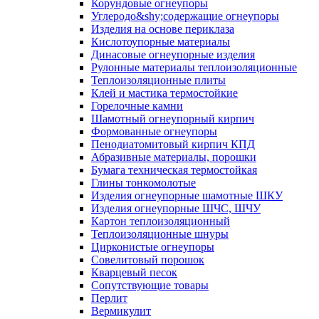
Корундовые огнеупоры
Углеродо&shy;содержащие огнеупоры
Изделия на основе периклаза
Кислотоупорные материалы
Динасовые огнеупорные изделия
Рулонные материалы теплоизоляционные
Тепло­изоляционные плиты
Клей и мастика термостойкие
Горелочные камни
Шамотный огнеупорный кирпич
Формованные огнеупоры
Пенодиатомитовый кирпич КПД
Абразивные материалы, порошки
Бумага техническая термостойкая
Глины тонкомолотые
Изделия огнеупорные шамотные ШКУ
Изделия огнеупорные ШЧС, ШЧУ
Картон теплоизоляционный
Теплоизоляционные шнуры
Цирконистые огнеупоры
Совелитовый порошок
Кварцевый песок
Сопутствующие товары
Перлит
Вермикулит