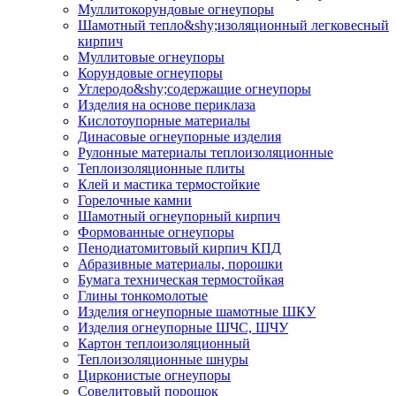
Муллито­корундовые огнеупоры
Шамотный тепло&shy;изоляционный легковесный
кирпич
Муллитовые огнеупоры
Корундовые огнеупоры
Углеродо&shy;содержащие огнеупоры
Изделия на основе периклаза
Кислотоупорные материалы
Динасовые огнеупорные изделия
Рулонные материалы теплоизоляционные
Тепло­изоляционные плиты
Клей и мастика термостойкие
Горелочные камни
Шамотный огнеупорный кирпич
Формованные огнеупоры
Пенодиатомитовый кирпич КПД
Абразивные материалы, порошки
Бумага техническая термостойкая
Глины тонкомолотые
Изделия огнеупорные шамотные ШКУ
Изделия огнеупорные ШЧС, ШЧУ
Картон теплоизоляционный
Теплоизоляционные шнуры
Цирконистые огнеупоры
Совелитовый порошок