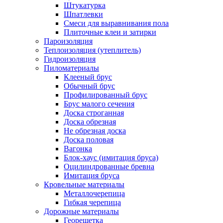
Штукатурка
Шпатлевки
Смеси для выравнивания пола
Плиточные клеи и затирки
Пароизоляция
Теплоизоляция (утеплитель)
Гидроизоляция
Пиломатериалы
Клееный брус
Обычный брус
Профилированный брус
Брус малого сечения
Доска строганная
Доска обрезная
Не обрезная доска
Доска половая
Вагонка
Блок-хаус (имитация бруса)
Оцилиндрованные бревна
Имитация бруса
Кровельные материалы
Металлочерепица
Гибкая черепица
Дорожные материалы
Георешетка