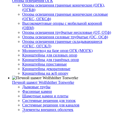
Опоры освещения ОГК
Опоры освещения граненые конические (ОГК),
(ОГКф)
Опоры освещения граненые конические силовые
(ОГКС, ОГКСф)
Высокомачтовые опоры с мобильной короной
(ОВМ)
Опоры освещения трубчатые несиловые (ОТ, ОТф)
Опоры освещения силовые трубчатые (ОС, ОСф)
Опоры освещения граненые складывающиеся
(ОГКС, ОГСКЛ)
Молниеотвод на базе опор ОГК (МОГК)
Кронштейны для силовых опор
Кронштейны для гранёных опор
Кронштейны приставные
Кронштейны декоративные
Кронштейны на ж/б опору
Печной шамот Wolfshöher Tonwerke
Дымовые трубы
Фасонные камни
Шамотные камни и плиты
Системные решения для топок
Системные решения для каналов
Элементы внешних оболочек