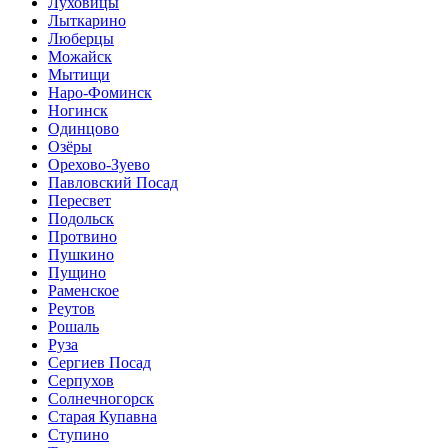
Луховицы
Лыткарино
Люберцы
Можайск
Мытищи
Наро-Фоминск
Ногинск
Одинцово
Озёры
Орехово-Зуево
Павловский Посад
Пересвет
Подольск
Протвино
Пушкино
Пущино
Раменское
Реутов
Рошаль
Руза
Сергиев Посад
Серпухов
Солнечногорск
Старая Купавна
Ступино