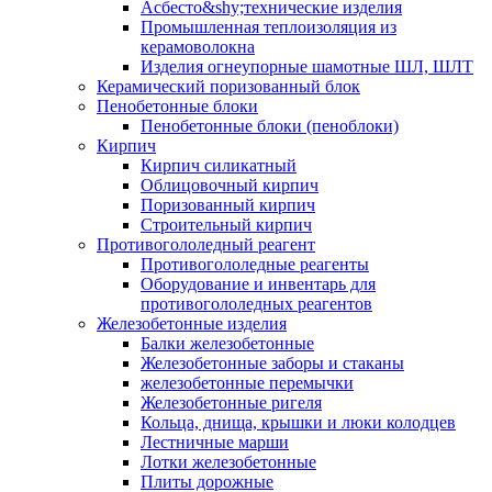
Асбесто&shy;технические изделия
Промышленная теплоизоляция из
керамоволокна
Изделия огнеупорные шамотные ШЛ, ШЛТ
Керамический поризованный блок
Пенобетонные блоки
Пенобетонные блоки (пеноблоки)
Кирпич
Кирпич силикатный
Облицовочный кирпич
Поризованный кирпич
Строительный кирпич
Противогололедный реагент
Противогололедные реагенты
Оборудование и инвентарь для
противогололедных реагентов
Железобетонные изделия
Балки железобетонные
Железобетонные заборы и стаканы
железобетонные перемычки
Железобетонные ригеля
Кольца, днища, крышки и люки колодцев
Лестничные марши
Лотки железобетонные
Плиты дорожные