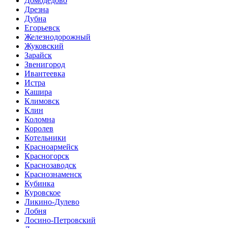
Домодедово
Дрезна
Дубна
Егорьевск
Железнодорожный
Жуковский
Зарайск
Звенигород
Ивантеевка
Истра
Кашира
Климовск
Клин
Коломна
Королев
Котельники
Красноармейск
Красногорск
Краснозаводск
Краснознаменск
Кубинка
Куровское
Ликино-Дулево
Лобня
Лосино-Петровский