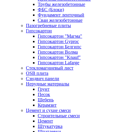
Трубы железобетонные
ФБС (Блоки)
Фундамент ленточный
Сваи железобетонные
Пазогребневые плиты
Гипсокартон
Гипсокартон "Магма"
Гипсокартон Gyproc
Гипсокартон Белгипс
Гипсокартон Волма
Гипсокартон "Knauf"
Гипсокартон Lafarge
Стекломагниевый лист
OSB плита
Сэндвич панели
Нерудные материалы
Грунт
Песок
Щебень
Керамзит
Цемент и сухие смеси
Строительные смеси
Цемент
Штукатурка
Шпатлевки