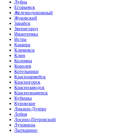
Дубна
Егорьевск
Железнодорожный
Жуковский
Зарайск
Звенигород
Ивантеевка
Истра
Кашира
Климовск
Клин
Коломна
Королев
Котельники
Красноармейск
Красногорск
Краснозаводск
Краснознаменск
Кубинка
Куровское
Ликино-Дулево
Лобня
Лосино-Петровский
Луховицы
Лыткарино