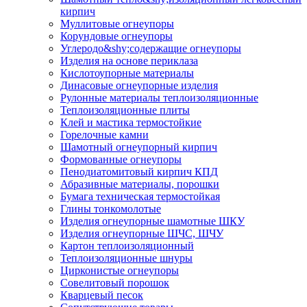
кирпич
Муллитовые огнеупоры
Корундовые огнеупоры
Углеродо&shy;содержащие огнеупоры
Изделия на основе периклаза
Кислотоупорные материалы
Динасовые огнеупорные изделия
Рулонные материалы теплоизоляционные
Тепло­изоляционные плиты
Клей и мастика термостойкие
Горелочные камни
Шамотный огнеупорный кирпич
Формованные огнеупоры
Пенодиатомитовый кирпич КПД
Абразивные материалы, порошки
Бумага техническая термостойкая
Глины тонкомолотые
Изделия огнеупорные шамотные ШКУ
Изделия огнеупорные ШЧС, ШЧУ
Картон теплоизоляционный
Теплоизоляционные шнуры
Цирконистые огнеупоры
Совелитовый порошок
Кварцевый песок