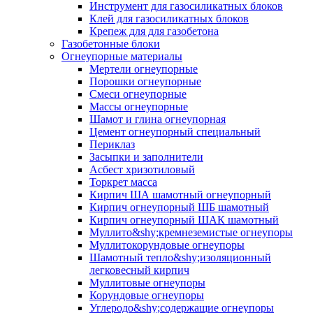
Инструмент для газосиликатных блоков
Клей для газосиликатных блоков
Крепеж для для газобетона
Газобетонные блоки
Огнеупорные материалы
Мертели огнеупорные
Порошки огнеупорные
Смеси огнеупорные
Массы огнеупорные
Шамот и глина огнеупорная
Цемент огнеупорный специальный
Периклаз
Засыпки и заполнители
Асбест хризотиловый
Торкрет масса
Кирпич ША шамотный огнеупорный
Кирпич огнеупорный ШБ шамотный
Кирпич огнеупорный ШАК шамотный
Муллито&shy;­кремнеземистые огнеупоры
Муллито­корундовые огнеупоры
Шамотный тепло&shy;изоляционный
легковесный кирпич
Муллитовые огнеупоры
Корундовые огнеупоры
Углеродо&shy;содержащие огнеупоры