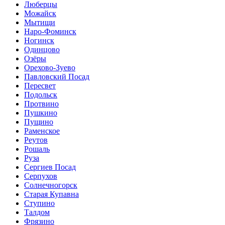
Люберцы
Можайск
Мытищи
Наро-Фоминск
Ногинск
Одинцово
Озёры
Орехово-Зуево
Павловский Посад
Пересвет
Подольск
Протвино
Пушкино
Пущино
Раменское
Реутов
Рошаль
Руза
Сергиев Посад
Серпухов
Солнечногорск
Старая Купавна
Ступино
Талдом
Фрязино