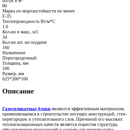
Штук в м³
80
Марка по морозостойкости не менее
F-35
Теплопроводность Вт/м*С
1.0
Кол-во в маш., м3
34
Кол-во шт. на поддоне
160
Назначение
Перегородочный
Толщина, мм
100
Размер, мм
625*200*100
Описание
Газосиликатные блоки
являются эффективным материалом,
применяющимся в строительстве несущих конструкций, стен-
перегородок и утеплительного слоя. Причиной его высоких
теплоизоляционных качеств является пористая структура,
обусловленная технологией и сырьем для производства.