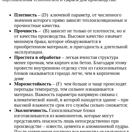
Плотность
– (D) ключевой параметр, от численного
значения которого прямо зависят теплоизоляционные и
прочностные качества.
Прочность
– (B) зависит не только от плотности, но и
от качества производства. Высокое качество означает
минимум брака, которое обнаруживается в
приобретенном материале, и пригодность к длительной
эксплуатации.
Простота в обработке
– легкая ячеистая структура
менее прочная, чем кирпич или бетон. Благодаря этому
провести внутреннюю отделку стен из газосиликатных
блоков оказывается гораздо легче, чем в кирпичном
доме
Морозостойкость
– (F) чем больше и чаще происходят
перепады температур, тем сильнее изнашивается
материал. Важность параметра напрямую связана с
климатической зоной, в которой находится здание – при
высокой влажности срок его службы сильно снижается;
Экологичность.
Газосиликатные блоки
изготавливаются из компонентов, которые могут
представлять опасность лишь непосредственно при
производстве – извести, цемента и алюминиевой пудры.
После затвердения раствора все вещества оказываются в