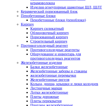
керамоволокна
Изделия огнеупорные шамотные ШЛ, ШЛТ
Керамический поризованный блок
Пенобетонные блоки
Пенобетонные блоки (пеноблоки)
Кирпич
Кирпич силикатный
Облицовочный кирпич
Поризованный кирпич
Строительный кирпич
Противогололедный реагент
Противогололедные реагенты
Оборудование и инвентарь для
противогололедных реагентов
Железобетонные изделия
Балки железобетонные
Железобетонные заборы и стаканы
железобетонные перемычки
Железобетонные ригеля
Кольца, днища, крышки и люки колодцев
Лестничные марши
Лотки железобетонные
Плиты дорожные
Плиты перекрытия
Прогоны железобетонные