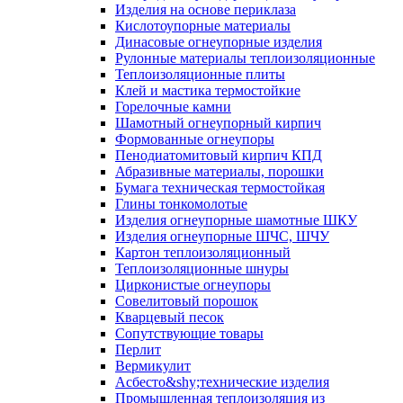
Изделия на основе периклаза
Кислотоупорные материалы
Динасовые огнеупорные изделия
Рулонные материалы теплоизоляционные
Тепло­изоляционные плиты
Клей и мастика термостойкие
Горелочные камни
Шамотный огнеупорный кирпич
Формованные огнеупоры
Пенодиатомитовый кирпич КПД
Абразивные материалы, порошки
Бумага техническая термостойкая
Глины тонкомолотые
Изделия огнеупорные шамотные ШКУ
Изделия огнеупорные ШЧС, ШЧУ
Картон теплоизоляционный
Теплоизоляционные шнуры
Цирконистые огнеупоры
Совелитовый порошок
Кварцевый песок
Сопутствующие товары
Перлит
Вермикулит
Асбесто&shy;технические изделия
Промышленная теплоизоляция из