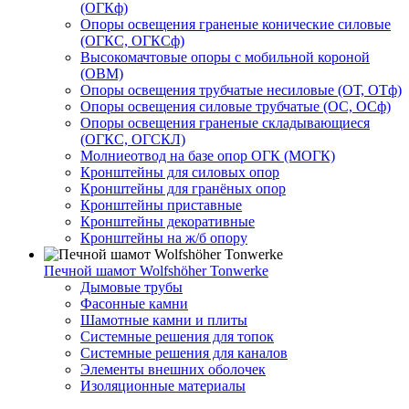
(ОГКф)
Опоры освещения граненые конические силовые
(ОГКС, ОГКСф)
Высокомачтовые опоры с мобильной короной
(ОВМ)
Опоры освещения трубчатые несиловые (ОТ, ОТф)
Опоры освещения силовые трубчатые (ОС, ОСф)
Опоры освещения граненые складывающиеся
(ОГКС, ОГСКЛ)
Молниеотвод на базе опор ОГК (МОГК)
Кронштейны для силовых опор
Кронштейны для гранёных опор
Кронштейны приставные
Кронштейны декоративные
Кронштейны на ж/б опору
Печной шамот Wolfshöher Tonwerke
Дымовые трубы
Фасонные камни
Шамотные камни и плиты
Системные решения для топок
Системные решения для каналов
Элементы внешних оболочек
Изоляционные материалы