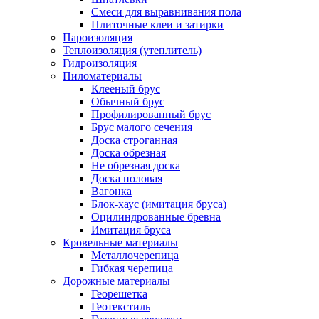
Смеси для выравнивания пола
Плиточные клеи и затирки
Пароизоляция
Теплоизоляция (утеплитель)
Гидроизоляция
Пиломатериалы
Клееный брус
Обычный брус
Профилированный брус
Брус малого сечения
Доска строганная
Доска обрезная
Не обрезная доска
Доска половая
Вагонка
Блок-хаус (имитация бруса)
Оцилиндрованные бревна
Имитация бруса
Кровельные материалы
Металлочерепица
Гибкая черепица
Дорожные материалы
Георешетка
Геотекстиль