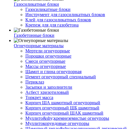
Газосиликатные блоки
Газосиликатные блоки
Инструмент для газосиликатных блоков
Клей для газосиликатных блоков
Крепеж для для газобетона
Газобетонные блоки
Огнеупорные материалы
Мертели огнеупорные
Порошки огнеупорные
Смеси огнеупорные
Массы огнеупорные
Шамот и глина огнеупорная
Цемент огнеупорный специальный
Периклаз
Засыпки и заполнители
Асбест хризотиловый
Торкрет масса
Кирпич ША шамотный огнеупорный
Кирпич огнеупорный ШБ шамотный
Кирпич огнеупорный ШАК шамотный
Муллито&shy;­кремнеземистые огнеупоры
Муллито­корундовые огнеупоры
Шамотный тепло&shy;изоляционный легковесный