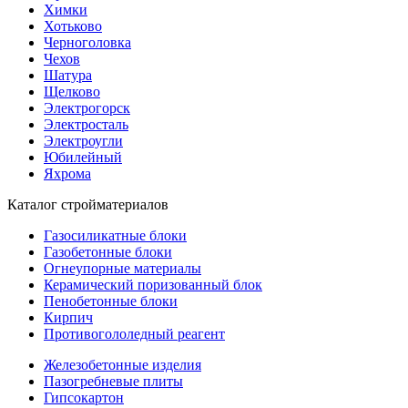
Химки
Хотьково
Черноголовка
Чехов
Шатура
Щелково
Электрогорск
Электросталь
Электроугли
Юбилейный
Яхрома
Каталог стройматериалов
Газосиликатные блоки
Газобетонные блоки
Огнеупорные материалы
Керамический поризованный блок
Пенобетонные блоки
Кирпич
Противогололедный реагент
Железобетонные изделия
Пазогребневые плиты
Гипсокартон