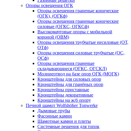
Газонные решетки
Опоры освещения ОГК
Опоры освещения граненые конические
(ОГК), (ОГКф)
Опоры освещения граненые конические
силовые (ОГКС, ОГКСф)
Высокомачтовые опоры с мобильной
короной (ОВМ)
Опоры освещения трубчатые несиловые (ОТ,
ОТф)
Опоры освещения силовые трубчатые (ОС,
ОСф)
Опоры освещения граненые
складывающиеся (ОГКС, ОГСКЛ)
Молниеотвод на базе опор ОГК (МОГК)
Кронштейны для силовых опор
Кронштейны для гранёных опор
Кронштейны приставные
Кронштейны декоративные
Кронштейны на ж/б опору
Печной шамот Wolfshöher Tonwerke
Дымовые трубы
Фасонные камни
Шамотные камни и плиты
Системные решения для топок